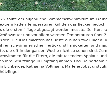
023 sollte der alljährliche Sommerschwimmkurs im Freib
e extrem kalten Temperaturen kühlten das Becken jedoc
rs die ersten 4 Tage abgesagt werden musste. Der Kurs 
 Schönwetter und vor allem warmen Temperaturen über 2
rden. Die Kids machten das Beste aus den zwei Tagen u
n ihren schwimmerischen Fertig- und Fähigkeiten und m
tte, die oft in der ganzen Woche nicht zu sehen sind. Zu
schwimmen für die Eltern, die mit tosendem Applaus und
n ihre Schützlinge in Empfang ahmen. Das Trainerteam 
in Eichberger, Katharina Vollmann, Marlene Jobst und Julia
chützlinge!