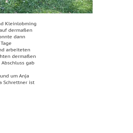
ad Kleinlobming
h auf dermaßen
konnte dann
 Tage
nd arbeiteten
achten dermaßen
m Abschluss gab
rund um Anja
 Schrettner ist