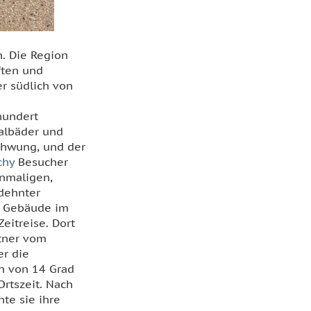
n. Die Region
ften und
er südlich von
hundert
malbäder und
chwung, und der
chy
Besucher
inmaligen,
dehnter
er Gebäude im
eitreise. Dort
ttner vom
er die
en von 14 Grad
rtszeit. Nach
te sie ihre