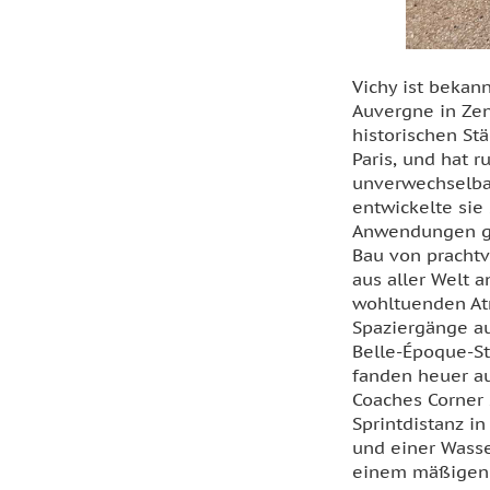
Vichy ist bekan
Auvergne in Zen
historischen St
Paris, und hat 
unverwechselbar
entwickelte sie
Anwendungen ge
Bau von prachtv
aus aller Welt 
wohltuenden At
Spaziergänge au
Belle-Époque-Sti
fanden heuer au
Coaches Corner 
Sprintdistanz i
und einer Wasse
einem mäßigen S